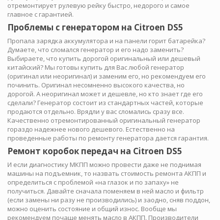
отремонтирует рулевую рейку быстро, недорого и самое
главное с гарантией.
Проблемы с генератором на Citroen DS5
Пропала зарядка аккумулятора и на панели горит батарейка?
Думаете, что сломался генератор и его надо заменить?
Выбираете, что купить дорогой оригинальный или дешевый
китайский? Мы готовы купить для Вас любой генератор
(оригинал или неоригинал) и заменим его, но рекомендуем его
починить. Оригинал несомненно высокого качества, но
дорогой. А неоригинал может и дешевле, но кто знает где его
сделали? Генератор состоит из стандартных частей, которые
продаются отдельно. Врядли у вас сломались сразу все.
Качественно отремонтированный оригинальный генератор
гораздо надежнее нового дешевого. Естественно на
проведенные работы по ремонту генератора дается гарантия.
Ремонт коробок передач на Citroen DS5
И если диагностику МКПП можно провести даже не поднимая
машины на подъемник, то назвать стоимость ремонта АКПП и
определиться с проблемой «на глазок и по запаху» не
получиться. Давайте сначала поменяем в ней масло и фильтр
(если замены ни разу не производились) и заодно, сняв поддон,
можно оценить состояние и общий износ. Вообще мы
рекомендуем почаще менять масло в АКПП. Производители