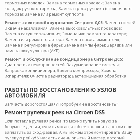
тормозных колодок; Замена тормозных колодок; Замена
колодок ручного тормоза; Замена троса ручника (стояночного
тормоза); Замена или ремонт суппорта
Ремонт электрооборудования Ситроен ДС5:
Замена свечей
и свечи накаливания; Замена высоковольтных проводов;
Замена катушек зажигания; Замена или ремонт генератора;
Замена или ремонт стартера; Замена насоса омывателя;
Замена и регулировка фары; Замена лампы фары; Зарядка или
замена аккумулятора (АКБ)
Ремонт и обслуживание кондиционера Ситроен ДС5:
Диагностика неисправностей; Вакуумирование системы;
Заправка кондиционера; Замена компрессора; Замена
испарителя; Очистка радиатора; Бактерицидная обработка
РАБОТЫ ПО ВОССТАНОВЛЕНИЮ УЗЛОВ
АВТОМОБИЛЯ
Запчасть дорогостоящая? Попробуем ее восстановить?
Ремонт рулевых реек на Citroen DS5
Если потекла рулевая рейка, то можно купить новую за
безумные деньги, купить масло, чтоб ее заполнить, потом еще
заплатить за сход-развал. А мы можем отремонтировать Вашу
рулевую рейку! У нас есть очень опытный мастер, который