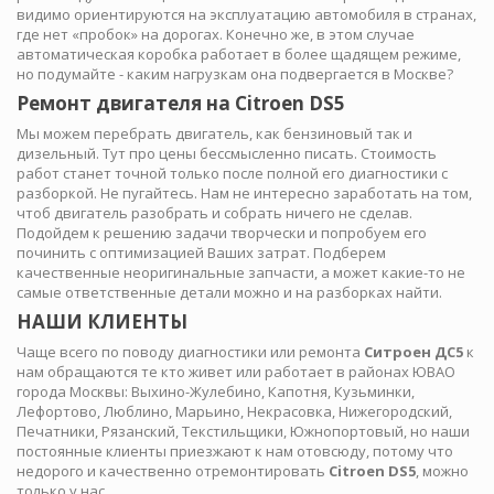
видимо ориентируются на эксплуатацию автомобиля в странах,
где нет «пробок» на дорогах. Конечно же, в этом случае
автоматическая коробка работает в более щадящем режиме,
но подумайте - каким нагрузкам она подвергается в Москве?
Ремонт двигателя на Citroen DS5
Мы можем перебрать двигатель, как бензиновый так и
дизельный. Тут про цены бессмысленно писать. Стоимость
работ станет точной только после полной его диагностики с
разборкой. Не пугайтесь. Нам не интересно заработать на том,
чтоб двигатель разобрать и собрать ничего не сделав.
Подойдем к решению задачи творчески и попробуем его
починить с оптимизацией Ваших затрат. Подберем
качественные неоригинальные запчасти, а может какие-то не
самые ответственные детали можно и на разборках найти.
НАШИ КЛИЕНТЫ
Чаще всего по поводу диагностики или ремонта
Ситроен ДС5
к
нам обращаются те кто живет или работает в районах ЮВАО
города Москвы: Выхино-Жулебино, Капотня, Кузьминки,
Лефортово, Люблино, Марьино, Некрасовка, Нижегородский,
Печатники, Рязанский, Текстильщики, Южнопортовый, но наши
постоянные клиенты приезжают к нам отовсюду, потому что
недорого и качественно отремонтировать
Citroen DS5
, можно
только у нас.