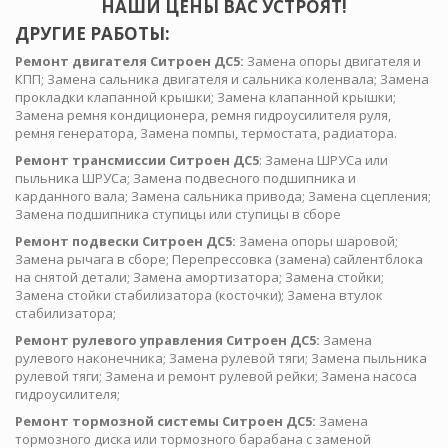
НАШИ ЦЕНЫ ВАС УСТРОЯТ!
ДРУГИЕ РАБОТЫ:
Ремонт двигателя Ситроен ДС5:
Замена опоры двигателя и
КПП; Замена сальника двигателя и сальника коленвала; Замена
прокладки клапанной крышки; Замена клапанной крышки;
Замена ремня кондиционера, ремня гидроусилителя руля,
ремня генератора, Замена помпы, термостата, радиатора.
Ремонт трансмиссии Ситроен ДС5
: Замена ШРУСа или
пыльника ШРУСа; Замена подвесного подшипника и
карданного вала; Замена сальника привода; Замена сцепления;
Замена подшипника ступицы или ступицы в сборе
Ремонт подвески Ситроен ДС5:
Замена опоры шаровой;
Замена рычага в сборе; Перепрессовка (замена) сайлентблока
на снятой детали; Замена амортизатора; Замена стойки;
Замена стойки стабилизатора (косточки); Замена втулок
стабилизатора;
Ремонт рулевого управления Ситроен ДС5:
Замена
рулевого наконечника; Замена рулевой тяги; Замена пыльника
рулевой тяги; Замена и ремонт рулевой рейки; Замена насоса
гидроусилителя;
Ремонт тормозной системы Ситроен ДС5:
Замена
тормозного диска или тормозного барабана с заменой