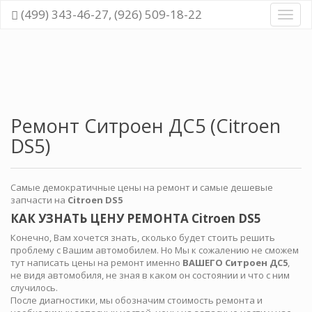
(499) 343-46-27, (926) 509-18-22
Диагн
и
ремо
всех
cисте
автом
Ремонт Ситроен ДС5 (Citroen
DS5)
Самые демократичные цены на ремонт и самые дешевые
запчасти на
Citroen DS5
КАК УЗНАТЬ ЦЕНУ РЕМОНТА Citroen DS5
Конечно, Вам хочется знать, сколько будет стоить решить
проблему с Вашим автомобилем. Но Мы к сожалению не сможем
тут написать цены на ремонт именно
ВАШЕГО Ситроен ДС5
,
не видя автомобиля, не зная в каком он состоянии и что с ним
случилось.
После диагностики, мы обозначим стоимость ремонта и