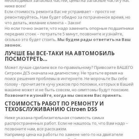
необходимых запасных частей, цены на запасные части у нас
ниже всех!
Если стоимость ремонта Вас не устраивает – просто не
ремонтируйтесь. Нам будет обидно за потраченное время, но
что делать, желание клиента – Закон!
Но если точно знаете, что надо заменить опорные подшипники
передних стоек – потратьте 5 минут, позвоните и узнайте,
сколько это будет стоить.
Мы будем рады ответить на Ваш
звонок.
ЛУЧШЕ БЫ ВСЕ-ТАКИ НА АВТОМОБИЛЬ
ПОСМОТРЕТЬ…
Может лучше сделаем все по-правильному? Привозите ВАШЕГО
Ситроен ДС5 сначала на диагностику. Не тратьте время на
поиск решения проблемы в интернете. Не морочьте Вы себе
голову - прочитаете кучу ужасов про поломки, которых в Вашей
машине может и не быть совсем, но симптомы будут похожие.
Позвоните и узнайте, когда мы сможем Вас принять.
СТОИМОСТЬ РАБОТ ПО РЕМОНТУ И
ТЕХОБСЛУЖИВАНИЮ Citroen DS5
Ниже указана приблизительная стоимость самых
распространенных работ. Если не нашлось то, что Вам надо –
позвоните нам, все расскажем.
Например цена на работы по замене чего-то на двигателе