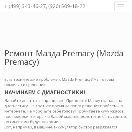
(499) 343-46-27, (926) 509-18-22
Диагн
и
ремо
всех
cисте
автом
Ремонт Мазда Premacy (Mazda
Premacy)
Есть технические проблемы с Mazda Premacy? Мы готовы
помочь в их решении!
НАЧИНАЕМ С ДИАГНОСТИКИ!
Давайте делать все правильно! Привозите Мазду сначала на
диагностику. Не тратьте время на поиск решения проблемы в
интернете. Не морочьте себе голову! Прочитаете кучу ужасов
про поломки, которых в Вашей машине может и не быть совсем,
но симптомы будут похожие.
Вот, например, в машине аккумулятор быстро разряжается: