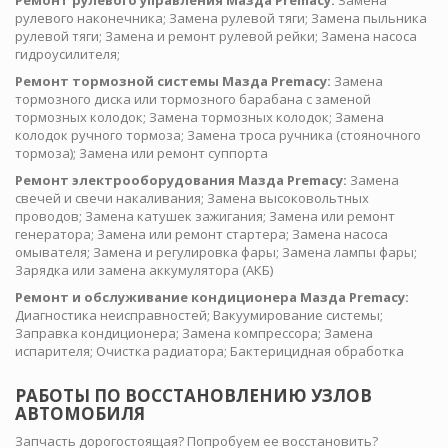
Ремонт рулевого управления Мазда Premacy:
Замена
рулевого наконечника; Замена рулевой тяги; Замена пыльника
рулевой тяги; Замена и ремонт рулевой рейки; Замена насоса
гидроусилителя;
Ремонт тормозной системы Мазда Premacy:
Замена
тормозного диска или тормозного барабана с заменой
тормозных колодок; Замена тормозных колодок; Замена
колодок ручного тормоза; Замена троса ручника (стояночного
тормоза); Замена или ремонт суппорта
Ремонт электрооборудования Мазда Premacy:
Замена
свечей и свечи накаливания; Замена высоковольтных
проводов; Замена катушек зажигания; Замена или ремонт
генератора; Замена или ремонт стартера; Замена насоса
омывателя; Замена и регулировка фары; Замена лампы фары;
Зарядка или замена аккумулятора (АКБ)
Ремонт и обслуживание кондиционера Мазда Premacy:
Диагностика неисправностей; Вакуумирование системы;
Заправка кондиционера; Замена компрессора; Замена
испарителя; Очистка радиатора; Бактерицидная обработка
РАБОТЫ ПО ВОССТАНОВЛЕНИЮ УЗЛОВ
АВТОМОБИЛЯ
Запчасть дорогостоящая? Попробуем ее восстановить?