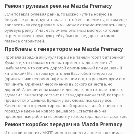
Ремонт рулевых реек на Mazda Premacy
Если потекла рулевая рейка, то можно купить новую за
безумные деньги, купить масло, чтоб ее заполнить, потом еще
заплатить за сход-развал. А мы можем отремонтировать Вашу
рулевую рейку! У нас есть очень опытный мастер, который
отремонтирует рулевую рейку быстро, недорого и самое
главное с гарантией.
Проблемы с генератором на Mazda Premacy
Пропала зарядка аккумулятора и на панели горит батарейка?
Думаете, что сломался генератор и его надо заменить?
Выбираете, что купить дорогой оригинальный или дешевый
китайский? Мы готовы купить для Вас любой генератор
(оригинал или неоригинал) и заменим его, но рекомендуем его
починить. Оригинал несомненно высокого качества, но
дорогой. А неоригинал может и дешевле, но кто знает где его
сделали? Генератор состоит из стандартных частей, которые
продаются отдельно. Врядли у вас сломались сразу все.
Качественно отремонтированный оригинальный генератор
гораздо надежнее нового дешевого. Естественно на
проведенные работы по ремонту генератора дается гарантия.
Ремонт коробок передач на Mazda Premacy
И если диагностику МКПП можно провести даже не поднимая