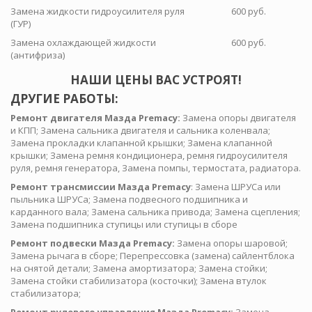
Замена жидкости гидроусилителя руля
600 руб.
(ГУР)
Замена охлаждающей жидкости
600 руб.
(антифриза)
НАШИ ЦЕНЫ ВАС УСТРОЯТ!
ДРУГИЕ РАБОТЫ:
Ремонт двигателя Мазда Premacy:
Замена опоры двигателя
и КПП; Замена сальника двигателя и сальника коленвала;
Замена прокладки клапанной крышки; Замена клапанной
крышки; Замена ремня кондиционера, ремня гидроусилителя
руля, ремня генератора, Замена помпы, термостата, радиатора.
Ремонт трансмиссии Мазда Premacy
: Замена ШРУСа или
пыльника ШРУСа; Замена подвесного подшипника и
карданного вала; Замена сальника привода; Замена сцепления;
Замена подшипника ступицы или ступицы в сборе
Ремонт подвески Мазда Premacy:
Замена опоры шаровой;
Замена рычага в сборе; Перепрессовка (замена) сайлентблока
на снятой детали; Замена амортизатора; Замена стойки;
Замена стойки стабилизатора (косточки); Замена втулок
стабилизатора;