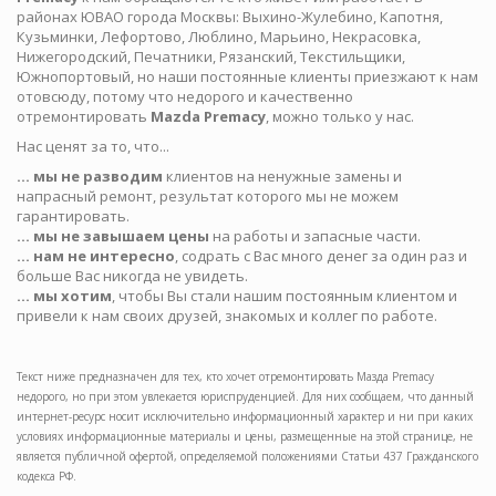
районах ЮВАО города Москвы: Выхино-Жулебино, Капотня,
Кузьминки, Лефортово, Люблино, Марьино, Некрасовка,
Нижегородский, Печатники, Рязанский, Текстильщики,
Южнопортовый, но наши постоянные клиенты приезжают к нам
отовсюду, потому что недорого и качественно
отремонтировать
Mazda Premacy
, можно только у нас.
Нас ценят за то, что...
... мы не разводим
клиентов на ненужные замены и
напрасный ремонт, результат которого мы не можем
гарантировать.
... мы не завышаем цены
на работы и запасные части.
... нам не интересно
, содрать с Вас много денег за один раз и
больше Вас никогда не увидеть.
... мы хотим
, чтобы Вы стали нашим постоянным клиентом и
привели к нам своих друзей, знакомых и коллег по работе.
Текст ниже предназначен для тех, кто хочет отремонтировать Мазда Premacy
недорого, но при этом увлекается юриспруденцией. Для них сообщаем, что данный
интернет-ресурс носит исключительно информационный характер и ни при каких
условиях информационные материалы и цены, размещенные на этой странице, не
является публичной офертой, определяемой положениями Статьи 437 Гражданского
кодекса РФ.