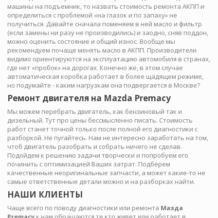
машины на подъемник, то назвать стоимость ремонта АКПП и
определиться с проблемой «на глазок и по запаху» не
получиться. Давайте сначала поменяем в ней масло и фильтр
(если замены ни разу не производились) и заодно, сняв поддон,
можно оценить состояние и общий износ. Вообще мы
рекомендуем почаще менять масло в АКПП. Производители
видимо ориентируются на эксплуатацию автомобиля в странах,
где нет «пробок» на дорогах. Конечно же, в этом случае
автоматическая коробка работает в более щадящем режиме,
но подумайте - каким нагрузкам она подвергается в Москве?
Ремонт двигателя на Mazda Premacy
Мы можем перебрать двигатель, как бензиновый так и
дизельный. Тут про цены бессмысленно писать. Стоимость
работ станет точной только после полной его диагностики с
разборкой. Не пугайтесь. Нам не интересно заработать на том,
чтоб двигатель разобрать и собрать ничего не сделав.
Подойдем к решению задачи творчески и попробуем его
починить с оптимизацией Ваших затрат. Подберем
качественные неоригинальные запчасти, а может какие-то не
самые ответственные детали можно и на разборках найти.
НАШИ КЛИЕНТЫ
Чаще всего по поводу диагностики или ремонта
Мазда
Premacy
к нам обращаются те кто живет или работает в