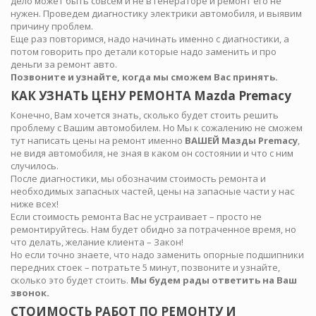
дело может быть совсем и не в генераторе и ремонт его не
нужен. Проведем диагностику электрики автомобиля, и выявим
причину проблем.
Еще раз повторимся, надо начинать именно с диагностики, а
потом говорить про детали которые надо заменить и про
деньги за ремонт авто.
Позвоните и узнайте, когда мы сможем Вас принять.
КАК УЗНАТЬ ЦЕНУ РЕМОНТА Mazda Premacy
Конечно, Вам хочется знать, сколько будет стоить решить
проблему с Вашим автомобилем. Но Мы к сожалению не сможем
тут написать цены на ремонт именно
ВАШЕЙ Мазды Premacy
,
не видя автомобиля, не зная в каком он состоянии и что с ним
случилось.
После диагностики, мы обозначим стоимость ремонта и
необходимых запасных частей, цены на запасные части у нас
ниже всех!
Если стоимость ремонта Вас не устраивает – просто не
ремонтируйтесь. Нам будет обидно за потраченное время, но
что делать, желание клиента – Закон!
Но если точно знаете, что надо заменить опорные подшипники
передних стоек – потратьте 5 минут, позвоните и узнайте,
сколько это будет стоить.
Мы будем рады ответить на Ваш
звонок.
СТОИМОСТЬ РАБОТ ПО РЕМОНТУ И