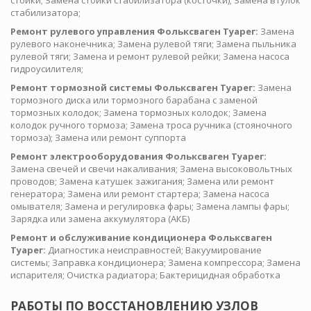
стойки; Замена стойки стабилизатора (косточки); Замена втулок
стабилизатора;
Ремонт рулевого управления Фольксваген Туарег:
Замена
рулевого наконечника; Замена рулевой тяги; Замена пыльника
рулевой тяги; Замена и ремонт рулевой рейки; Замена насоса
гидроусилителя;
Ремонт тормозной системы Фольксваген Туарег:
Замена
тормозного диска или тормозного барабана с заменой
тормозных колодок; Замена тормозных колодок; Замена
колодок ручного тормоза; Замена троса ручника (стояночного
тормоза); Замена или ремонт суппорта
Ремонт электрооборудования Фольксваген Туарег:
Замена свечей и свечи накаливания; Замена высоковольтных
проводов; Замена катушек зажигания; Замена или ремонт
генератора; Замена или ремонт стартера; Замена насоса
омывателя; Замена и регулировка фары; Замена лампы фары;
Зарядка или замена аккумулятора (АКБ)
Ремонт и обслуживание кондиционера Фольксваген
Туарег:
Диагностика неисправностей; Вакуумирование
системы; Заправка кондиционера; Замена компрессора; Замена
испарителя; Очистка радиатора; Бактерицидная обработка
РАБОТЫ ПО ВОССТАНОВЛЕНИЮ УЗЛОВ