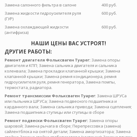
Замена салонного фильтра в салоне
400 руб.
Замена жидкости гидроусилителя руля
600 руб.
(ГУР)
Замена охлаждающей жидкости
600 руб.
(антифриза)
НАШИ ЦЕНЫ ВАС УСТРОЯТ!
ДРУГИЕ РАБОТЫ:
Ремонт двигателя Фольксваген Туарег:
Замена опоры
двигателя и КПП; Замена сальника двигателя и сальника
коленвала; Замена прокладки клапанной крышки; Замена
клапанной крышки; Замена ремня кондиционера, ремня
гидроусилителя руля, ремня генератора, Замена помпы,
термостата, радиатора.
Ремонт трансмиссии Фольксваген Туарег
: Замена ШРУСа
или пыльника ШРУСа; Замена подвесного подшипника и
карданного вала; Замена сальника привода; Замена сцепления;
Замена подшипника ступицы или ступицы в сборе
Ремонт подвески Фольксваген Туарег:
Замена опоры
шаровой; Замена рычага в сборе; Перепрессовка (замена)
сайлентблока на снятой детали; Замена амортизатора; Замена