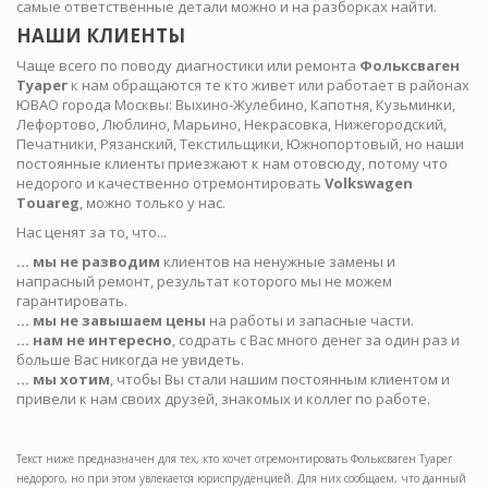
самые ответственные детали можно и на разборках найти.
НАШИ КЛИЕНТЫ
Чаще всего по поводу диагностики или ремонта
Фольксваген
Туарег
к нам обращаются те кто живет или работает в районах
ЮВАО города Москвы: Выхино-Жулебино, Капотня, Кузьминки,
Лефортово, Люблино, Марьино, Некрасовка, Нижегородский,
Печатники, Рязанский, Текстильщики, Южнопортовый, но наши
постоянные клиенты приезжают к нам отовсюду, потому что
недорого и качественно отремонтировать
Volkswagen
Touareg
, можно только у нас.
Нас ценят за то, что...
... мы не разводим
клиентов на ненужные замены и
напрасный ремонт, результат которого мы не можем
гарантировать.
... мы не завышаем цены
на работы и запасные части.
... нам не интересно
, содрать с Вас много денег за один раз и
больше Вас никогда не увидеть.
... мы хотим
, чтобы Вы стали нашим постоянным клиентом и
привели к нам своих друзей, знакомых и коллег по работе.
Текст ниже предназначен для тех, кто хочет отремонтировать Фольксваген Туарег
недорого, но при этом увлекается юриспруденцией. Для них сообщаем, что данный