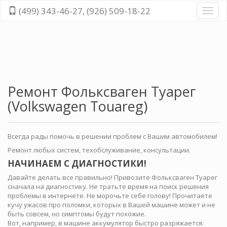
(499) 343-46-27, (926) 509-18-22
Диагн
и
ремо
всех
cисте
автом
Ремонт Фольксваген Туарег
(Volkswagen Touareg)
Всегда рады помочь в решении проблем с Вашим автомобилем!
Ремонт любых систем, техобслуживание, консультации.
НАЧИНАЕМ С ДИАГНОСТИКИ!
Давайте делать все правильно! Привозите Фольксваген Туарег
сначала на диагностику. Не тратьте время на поиск решения
проблемы в интернете. Не морочьте себе голову! Прочитаете
кучу ужасов про поломки, которых в Вашей машине может и не
быть совсем, но симптомы будут похожие.
Вот, например, в машине аккумулятор быстро разряжается: