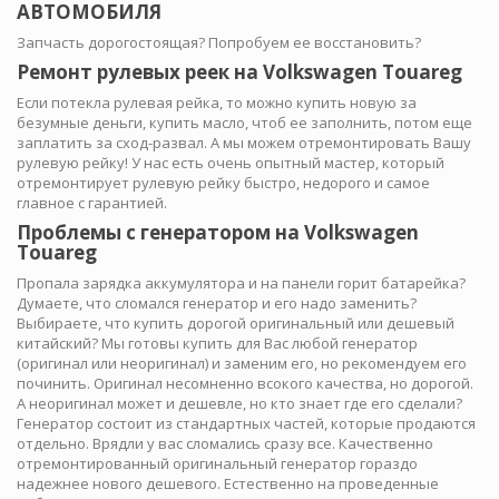
АВТОМОБИЛЯ
Запчасть дорогостоящая? Попробуем ее восстановить?
Ремонт рулевых реек на Volkswagen Touareg
Если потекла рулевая рейка, то можно купить новую за
безумные деньги, купить масло, чтоб ее заполнить, потом еще
заплатить за сход-развал. А мы можем отремонтировать Вашу
рулевую рейку! У нас есть очень опытный мастер, который
отремонтирует рулевую рейку быстро, недорого и самое
главное с гарантией.
Проблемы с генератором на Volkswagen
Touareg
Пропала зарядка аккумулятора и на панели горит батарейка?
Думаете, что сломался генератор и его надо заменить?
Выбираете, что купить дорогой оригинальный или дешевый
китайский? Мы готовы купить для Вас любой генератор
(оригинал или неоригинал) и заменим его, но рекомендуем его
починить. Оригинал несомненно всокого качества, но дорогой.
А неоригинал может и дешевле, но кто знает где его сделали?
Генератор состоит из стандартных частей, которые продаются
отдельно. Врядли у вас сломались сразу все. Качественно
отремонтированный оригинальный генератор гораздо
надежнее нового дешевого. Естественно на проведенные