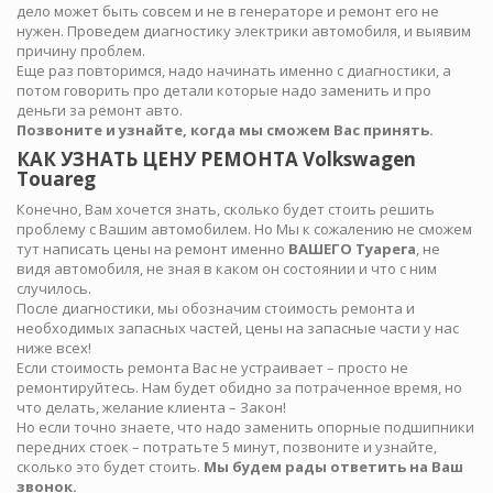
дело может быть совсем и не в генераторе и ремонт его не
нужен. Проведем диагностику электрики автомобиля, и выявим
причину проблем.
Еще раз повторимся, надо начинать именно с диагностики, а
потом говорить про детали которые надо заменить и про
деньги за ремонт авто.
Позвоните и узнайте, когда мы сможем Вас принять.
КАК УЗНАТЬ ЦЕНУ РЕМОНТА Volkswagen
Touareg
Конечно, Вам хочется знать, сколько будет стоить решить
проблему с Вашим автомобилем. Но Мы к сожалению не сможем
тут написать цены на ремонт именно
ВАШЕГО Туарега
, не
видя автомобиля, не зная в каком он состоянии и что с ним
случилось.
После диагностики, мы обозначим стоимость ремонта и
необходимых запасных частей, цены на запасные части у нас
ниже всех!
Если стоимость ремонта Вас не устраивает – просто не
ремонтируйтесь. Нам будет обидно за потраченное время, но
что делать, желание клиента – Закон!
Но если точно знаете, что надо заменить опорные подшипники
передних стоек – потратьте 5 минут, позвоните и узнайте,
сколько это будет стоить.
Мы будем рады ответить на Ваш
звонок.