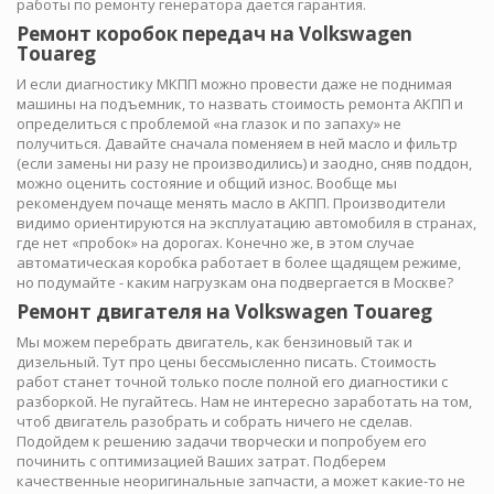
работы по ремонту генератора дается гарантия.
Ремонт коробок передач на Volkswagen
Touareg
И если диагностику МКПП можно провести даже не поднимая
машины на подъемник, то назвать стоимость ремонта АКПП и
определиться с проблемой «на глазок и по запаху» не
получиться. Давайте сначала поменяем в ней масло и фильтр
(если замены ни разу не производились) и заодно, сняв поддон,
можно оценить состояние и общий износ. Вообще мы
рекомендуем почаще менять масло в АКПП. Производители
видимо ориентируются на эксплуатацию автомобиля в странах,
где нет «пробок» на дорогах. Конечно же, в этом случае
автоматическая коробка работает в более щадящем режиме,
но подумайте - каким нагрузкам она подвергается в Москве?
Ремонт двигателя на Volkswagen Touareg
Мы можем перебрать двигатель, как бензиновый так и
дизельный. Тут про цены бессмысленно писать. Стоимость
работ станет точной только после полной его диагностики с
разборкой. Не пугайтесь. Нам не интересно заработать на том,
чтоб двигатель разобрать и собрать ничего не сделав.
Подойдем к решению задачи творчески и попробуем его
починить с оптимизацией Ваших затрат. Подберем
качественные неоригинальные запчасти, а может какие-то не