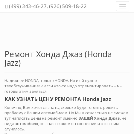
(499) 343-46-27, (926) 509-18-22
Диагн
и
ремо
всех
cисте
автом
Ремонт Хонда Джаз (Honda
Jazz)
Надежнее HONDA, только HONDA. Но и ей нужно
техобслуживание! И если что-то надо отремонтировать – мы
готовы этим заняться!
КАК УЗНАТЬ ЦЕНУ РЕМОНТА Honda Jazz
Конечно, Вам хочется знать, сколько будет стоить решить
проблему с Вашим автомобилем. Но Мы к сожалению не сможем
тут написать цены на ремонт именно
ВАШЕЙ Хонда Джаз
, не
видя автомобиля, не зная в каком он состоянии и что с ним
случилось.