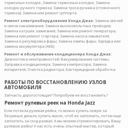
тормозных колодок; Замена тормозных колодок; Замена
колодок ручного тормоза; Замена троса ручника (стояночного
тормоза); Замена или ремонт суппорта
Ремонт электрооборудования Хонда Джаз:
Замена свечей
и свечи накаливания; Замена высоковольтных проводов;
Замена катушек зажигания; Замена или ремонт генератора;
Замена или ремонт стартера; Замена насоса омывателя;
Замена и регулировка фары; Замена лампы фары; Зарядка или
замена аккумулятора (АКБ)
Ремонт и обслуживание кондиционера Хонда Джаз:
Диагностика неисправностей; Вакуумирование системы;
Заправка кондиционера; Замена компрессора; Замена
испарителя; Очистка радиатора; Бактерицидная обработка
РАБОТЫ ПО ВОССТАНОВЛЕНИЮ УЗЛОВ
АВТОМОБИЛЯ
Запчасть дорогостоящая? Попробуем ее восстановить?
Ремонт рулевых реек на Honda Jazz
Если потекла рулевая рейка, то можно купить новую за
безумные деньги, купить масло, чтоб ее заполнить, потом еще
заплатить за сход-развал. А мы можем отремонтировать Вашу
рулевую рейку! У нас есть очень опытный мастер, который