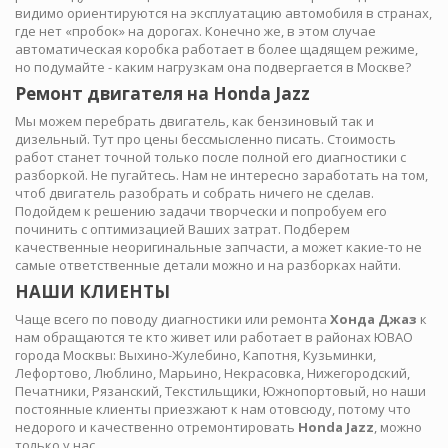
видимо ориентируются на эксплуатацию автомобиля в странах,
где нет «пробок» на дорогах. Конечно же, в этом случае
автоматическая коробка работает в более щадящем режиме,
но подумайте - каким нагрузкам она подвергается в Москве?
Ремонт двигателя на Honda Jazz
Мы можем перебрать двигатель, как бензиновый так и
дизельный. Тут про цены бессмысленно писать. Стоимость
работ станет точной только после полной его диагностики с
разборкой. Не пугайтесь. Нам не интересно заработать на том,
чтоб двигатель разобрать и собрать ничего не сделав.
Подойдем к решению задачи творчески и попробуем его
починить с оптимизацией Ваших затрат. Подберем
качественные неоригинальные запчасти, а может какие-то не
самые ответственные детали можно и на разборках найти.
НАШИ КЛИЕНТЫ
Чаще всего по поводу диагностики или ремонта
Хонда Джаз
к
нам обращаются те кто живет или работает в районах ЮВАО
города Москвы: Выхино-Жулебино, Капотня, Кузьминки,
Лефортово, Люблино, Марьино, Некрасовка, Нижегородский,
Печатники, Рязанский, Текстильщики, Южнопортовый, но наши
постоянные клиенты приезжают к нам отовсюду, потому что
недорого и качественно отремонтировать
Honda Jazz
, можно
только у нас.