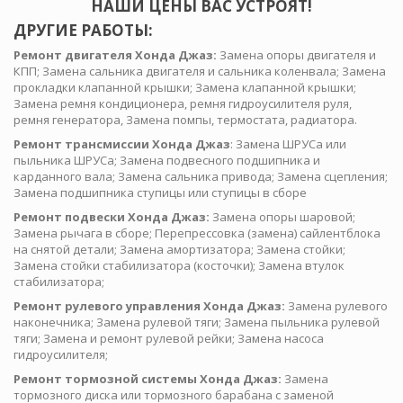
НАШИ ЦЕНЫ ВАС УСТРОЯТ!
ДРУГИЕ РАБОТЫ:
Ремонт двигателя Хонда Джаз:
Замена опоры двигателя и
КПП; Замена сальника двигателя и сальника коленвала; Замена
прокладки клапанной крышки; Замена клапанной крышки;
Замена ремня кондиционера, ремня гидроусилителя руля,
ремня генератора, Замена помпы, термостата, радиатора.
Ремонт трансмиссии Хонда Джаз
: Замена ШРУСа или
пыльника ШРУСа; Замена подвесного подшипника и
карданного вала; Замена сальника привода; Замена сцепления;
Замена подшипника ступицы или ступицы в сборе
Ремонт подвески Хонда Джаз:
Замена опоры шаровой;
Замена рычага в сборе; Перепрессовка (замена) сайлентблока
на снятой детали; Замена амортизатора; Замена стойки;
Замена стойки стабилизатора (косточки); Замена втулок
стабилизатора;
Ремонт рулевого управления Хонда Джаз:
Замена рулевого
наконечника; Замена рулевой тяги; Замена пыльника рулевой
тяги; Замена и ремонт рулевой рейки; Замена насоса
гидроусилителя;
Ремонт тормозной системы Хонда Джаз:
Замена
тормозного диска или тормозного барабана с заменой