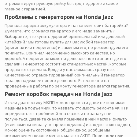
отремонтирует рулевую рейку быстро, недорого и самое
главное с гарантией.
Проблемы с генератором на Honda Jazz
Пропала зарядка аккумулятора и на панели горит батарейка?
Думаете, что сломался генератор и его надо заменить?
Выбираете, что купить дорогой оригинальный или дешевый
китайский? Мы готовы купить для Вас любой генератор
(оригинал или неоригинал) и заменим его, но рекомендуем его
починить. Оригинал несомненно высокого качества, но
дорогой. А неоригинал может и дешевле, но кто знает где его
сделали? Генератор состоит из стандартных частей, которые
продаются отдельно. Врядли у вас сломались сразу все.
Качественно отремонтированный оригинальный генератор
гораздо надежнее нового дешевого. Естественно на
проведенные работы по ремонту генератора дается гарантия.
Ремонт коробок передач на Honda Jazz
И если диагностику МКПП можно провести даже не поднимая
машины на подъемник, то назвать стоимость ремонта АКПП и
определиться с проблемой «на глазок и по запаху» не
получиться. Давайте сначала поменяем в ней масло и фильтр
(если замены ни разу не производились) и заодно, сняв поддон,
можно оценить состояние и общий износ. Вообще мы
рекомендуем почаще менять масло в АКПП. Производители