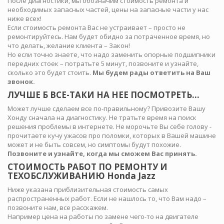
После диагностики, мы обозначим стоимость ремонта и
необходимых запасных частей, цены на запасные части у нас
ниже всех!
Если стоимость ремонта Вас не устраивает – просто не
ремонтируйтесь. Нам будет обидно за потраченное время, но
что делать, желание клиента – Закон!
Но если точно знаете, что надо заменить опорные подшипники
передних стоек – потратьте 5 минут, позвоните и узнайте,
сколько это будет стоить.
Мы будем рады ответить на Ваш
звонок.
ЛУЧШЕ Б ВСЕ-ТАКИ НА НЕЕ ПОСМОТРЕТЬ…
Может лучше сделаем все по-правильному? Привозите Вашу
Хонду сначала на диагностику. Не тратьте время на поиск
решения проблемы в интернете. Не морочьте Вы себе голову -
прочитаете кучу ужасов про поломки, которых в Вашей машине
может и не быть совсем, но симптомы будут похожие.
Позвоните и узнайте, когда мы сможем Вас принять.
СТОИМОСТЬ РАБОТ ПО РЕМОНТУ И
ТЕХОБСЛУЖИВАНИЮ Honda Jazz
Ниже указана приблизительная стоимость самых
распространенных работ. Если не нашлось то, что Вам надо –
позвоните нам, все расскажем.
Например цена на работы по замене чего-то на двигателе