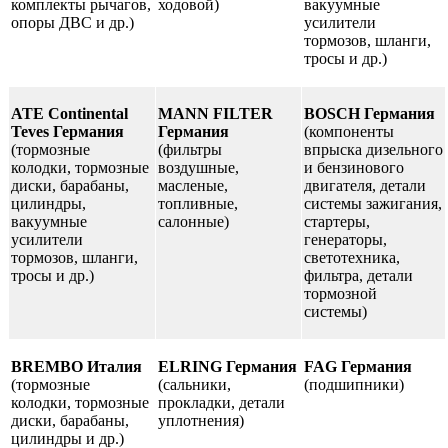
комплекты рычагов,
ходовой)
вакуумные
опоры ДВС и др.)
усилители
тормозов, шланги,
тросы и др.)
ATE Continental
MANN FILTER
BOSCH Германия
Teves Германия
Германия
(компоненты
(тормозные
(фильтры
впрыска дизельного
колодки, тормозные
воздушные,
и бензинового
диски, барабаны,
масленые,
двигателя, детали
цилиндры,
топливные,
системы зажигания,
вакуумные
салонные)
стартеры,
усилители
генераторы,
тормозов, шланги,
светотехника,
тросы и др.)
фильтра, детали
тормозной
системы)
BREMBO Италия
ELRING Германия
FAG Германия
(тормозные
(сальники,
(подшипники)
колодки, тормозные
прокладки, детали
диски, барабаны,
уплотнения)
цилиндры и др.)