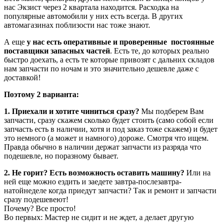
нас Экзист через 2 квартала находится. Расходка на
популярные автомобили у них есть всегда. В других
автомагазинах поблизости нас тоже знают.
А еще
у нас есть оперативные и проверенные постоянные
поставщики запасных частей
. Есть те, до которых реально
быстро доехать, а есть те которые привозят с дальних складов
нам запчасти по ночам и это значительно дешевле даже с
доставкой!
Поэтому 2 варианта:
1. Приехали и хотите чиниться сразу?
Мы подберем Вам
запчасти, сразу скажем сколько будет стоить (само собой если
запчасть есть в наличии, хотя и под заказ тоже скажем) и будет
это немного (а может и намного) дороже. Смотря что ищем.
Правда обычно в наличии держат запчасти из разряда что
подешевле, но поразному бывает.
2. Не горит? Есть возможность оставить машину?
Или на
ней еще можно ездить и заедете завтра-послезавтра-
натойнеделе когда приедут запчасти? Так и ремонт и запчасти
сразу подешевеют!
Почему? Все просто!
Во первых: Мастер не сидит и не ждет, а делает другую