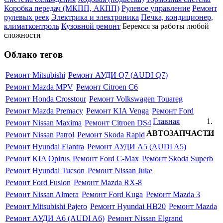
Коробка передач (МКПП, АКПП)
Рулевое управление
Ремонт
рулевых реек
Электрика и электроника
Печка, кондиционер,
климатконтроль
Кузовной ремонт
Беремся за работы любой
сложности
Облако тегов
Ремонт Mitsubishi
Ремонт АУДИ Q7 (AUDI Q7)
Ремонт Mazda MPV
Ремонт Citroen C6
Ремонт Honda Crosstour
Ремонт Volkswagen Touareg
Ремонт Mazda Premacy
Ремонт KIA Venga
Ремонт Ford
Главная
Ремонт Nissan Maxima
Ремонт Citroen DS4
АВТОЗАПЧАСТИ
Ремонт Nissan Patrol
Ремонт Skoda Rapid
Ремонт Hyundai Elantra
Ремонт АУДИ А5 (AUDI A5)
Ремонт KIA Opirus
Ремонт Ford C-Max
Ремонт Skoda Superb
Ремонт Hyundai Tucson
Ремонт Nissan Juke
Ремонт Ford Fusion
Ремонт Mazda RX-8
Ремонт Nissan Almera
Ремонт Ford Kuga
Ремонт Mazda 3
Ремонт Mitsubishi Pajero
Ремонт Hyundai HB20
Ремонт Mazda
Ремонт АУДИ А6 (AUDI A6)
Ремонт Nissan Elgrand