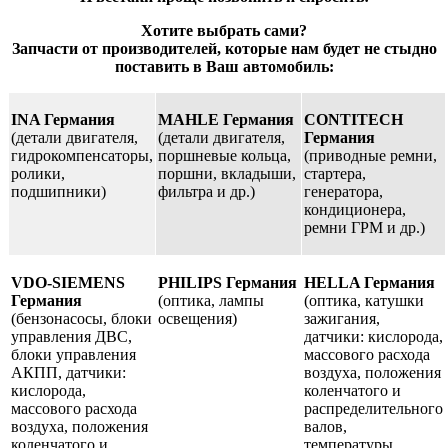
Хотите выбрать сами?
Запчасти от производителей, которые нам будет не стыдно
поставить в Ваш автомобиль:
INA Германия
MAHLE Германия
CONTITECH
(детали двигателя,
(детали двигателя,
Германия
гидрокомпенсаторы,
поршневые кольца,
(приводные ремни,
ролики,
поршни, вкладыши,
стартера,
подшипники)
фильтра и др.)
генератора,
кондиционера,
ремни ГРМ и др.)
VDO-SIEMENS
PHILIPS Германия
HELLA Германия
Германия
(оптика, лампы
(оптика, катушки
(бензонасосы, блоки
освещения)
зажигания,
управления ДВС,
датчики: кислорода,
блоки управления
массового расхода
АКПП, датчики:
воздуха, положения
кислорода,
коленчатого и
массового расхода
распределительного
воздуха, положения
валов,
коленчатого и
температуры,