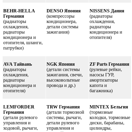
BEHR-HELLA
DENSO Япония
NISSENS Дания
Германия
(компрессоры
(радиаторы
(радиаторы
кондиционера,
охлаждения,
охлаждения,
детали системы
радиаторы
радиаторы
зажигания)
кондиционера и
кондиционера и
отопителя)
отопителя, шланги,
патрубки)
AVA Тайвань
NGK Япония
ZF Parts Германия
(радиаторы
(детали системы
(рулевые рейки,
охлаждения,
зажигания, свечи,
насосы ГУР,
радиаторы
высоковольтные
амортизаторы
кондиционера и
провода и др.)
капота и
отопителя)
багажника)
LEMFORDER
TRW Германия
MINTEX Бельгия
Германия
(детали тормозной
(тормозные
(детали рулевого
системы, рычаги,
колодки, тормозные
управления и
детали рулевого
диски, барабаны,
ходовой, рычаги,
управления и
цилиндры,