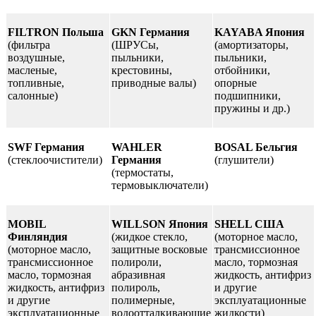
FILTRON Польша
GKN Германия
KAYABA Япония
(фильтра
(ШРУСы,
(амортизаторы,
воздушные,
пыльники,
пыльники,
масленые,
крестовины,
отбойники,
топливные,
приводные валы)
опорные
салонные)
подшипники,
пружины и др.)
SWF Германия
WAHLER
BOSAL Бельгия
(стеклоочистители)
Германия
(глушители)
(термостаты,
термовыключатели)
MOBIL
WILLSON Япония
SHELL США
Финляндия
(жидкое стекло,
(моторное масло,
(моторное масло,
защитные восковые
трансмиссионное
трансмиссионное
полироли,
масло, тормозная
масло, тормозная
абразивная
жидкость, антифриз
жидкость, антифриз
полироль,
и другие
и другие
полимерные,
эксплуатационные
эксплуатационные
водоотталкивающие
жидкости)