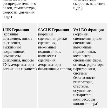
распределительного
скорости, давления
валов, температуры,
и др.)
скорости, давления
и др.)
LUK Германия
SACHS Германия
VALEO Франция
(корзины
(корзины
(
корзины
сцепления, диски
сцепления, диски
сцепления, диски
сцепления,
сцепления,
сцепления,
выжимные
выжимные
выжимные
подшипники,
подшипники,
подшипники,
комплекты
комплекты
комплекты
сцепления, насосы
сцепления,
сцепления, фары,
ГУР, амортизаторы
амортизаторы
оптика, радиаторы,
багажника и капота)
багажника и капота)
парктроники,
системы
безопасности,
генераторы,
стартеры,
осушители,
испарители,
компрессоры
кондиционера)