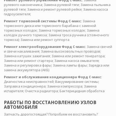
Ремонт рулевого управления Форд С-макс:
Замена
рулевого наконечника; Замена рулевой тяги; Замена пыльника
рулевой тяги; Замена и ремонт рулевой рейки; Замена насоса
гидроусилителя;
Ремонт тормозной системы Форд С-макс:
Замена
тормозного диска или тормозного барабана с заменой
тормозных колодок; Замена тормозных колодок; Замена
колодок ручного тормоза; Замена троса ручника (стояночного
тормоза); Замена или ремонт суппорта
Ремонт электрооборудования Форд С-макс:
Замена свечей
и свечи накаливания; Замена высоковольтных проводов;
Замена катушек зажигания; Замена или ремонт генератора;
Замена или ремонт стартера; Замена насоса омывателя;
Замена и регулировка фары; Замена лампы фары; Зарядка или
замена аккумулятора (АКБ)
Ремонт и обслуживание кондиционера Форд С-макс:
Диагностика неисправностей; Вакуумирование системы;
Заправка кондиционера; Замена компрессора; Замена
испарителя; Очистка радиатора; Бактерицидная обработка
РАБОТЫ ПО ВОССТАНОВЛЕНИЮ УЗЛОВ
АВТОМОБИЛЯ
Запчасть дорогостоящая? Попробуем ее восстановить?