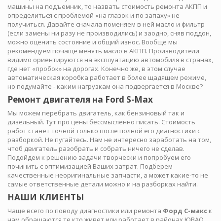
машины на подъемник, то назвать стоимость ремонта АКПП и
определиться с проблемой «на глазок и по запаху» не
получиться. Давайте сначала поменяем в ней масло и фильтр
(если замены ни разу не производились) и заодно, сняв поддон,
можно оценить состояние и общий износ. Вообще мы
рекомендуем почаще менять масло в АКПП. Производители
видимо ориентируются на эксплуатацию автомобиля в странах,
где нет «пробок» на дорогах. Конечно же, в этом случае
автоматическая коробка работает в более щадящем режиме,
но подумайте - каким нагрузкам она подвергается в Москве?
Ремонт двигателя на Ford S-Max
Мы можем перебрать двигатель, как бензиновый так и
дизельный. Тут про цены бессмысленно писать. Стоимость
работ станет точной только после полной его диагностики с
разборкой. Не пугайтесь. Нам не интересно заработать на том,
чтоб двигатель разобрать и собрать ничего не сделав.
Подойдем к решению задачи творчески и попробуем его
починить с оптимизацией Ваших затрат. Подберем
качественные неоригинальные запчасти, а может какие-то не
самые ответственные детали можно и на разборках найти.
НАШИ КЛИЕНТЫ
Чаще всего по поводу диагностики или ремонта
Форд С-макс
к
нам обращаются те кто живет или работает в районах ЮВАО