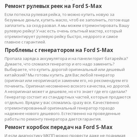
Ремонт рулевых реек на Ford S-Max
Если потекла рулевая рейка, то можно купить новую за
безумные деньги, купить масло, чтоб ее заполнить, потом еще
заплатить за сход-развал. А мы можем отремонтировать Вашу
рулевую рейку! У нас есть очень опытный мастер, который
отремонтирует рулевую рейку быстро, недорого и самое
главное с гарантией.
Проблемы с генератором на Ford S-Max
Пропала зарядка аккумулятора и на панели горит батарейка?
Думаете, что сломался генератор и его надо заменить?
Выбираете, что купить дорогой оригинальный или дешевый
китайский? Мы готовы купить для Вас любой генератор
(оригинал или неоригинал) и заменим его, но рекомендуем его
починить. Оригинал несомненно всокого качества, но дорогой.
А неоригинал может и дешевле, но кто знает где его сделали?
Генератор состоит из стандартных частей, которые продаются
отдельно. Врядли у вас сломались сразу все. Качественно
отремонтированный оригинальный генератор гораздо
надежнее нового дешевого. Естественно на проведенные
работы по ремонту генератора дается гарантия.
Ремонт коробок передач на Ford S-Max
И если диагностику МКПП можно провести даже не поднимая