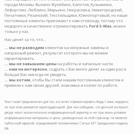
города Москвы: Выхино-Жулебино, Капотня, Кузьминки,
Лефортово, Люблино, Марьино, Некрасовка, Нижегородский,
Печатники, Рязанский, Текстильщики, Южнопортовый, но наши
постоянные клиенты приезжают к нам отовсюду, потому что
недорого и качественно отремонтировать
Ford S-Max
, можно
только у нас.
Нас ценят за то, что...
... мы не разводим
клиентов на ненужные замены и
напрасный ремонт, результат которого мы не можем
гарантировать.
... мы не завышаем цены
на работы и запасные части.
... нам не интересно
, содрать с Вас много денег за один раз и
больше Вас никогда не увидеть.
... мы хотим
, чтобы Вы стали нашим постоянным клиентом и
привели к нам своих друзей, знакомых и коллег по работе.
Текст ниже предназначен для тех, кто хочет отремонтировать Форд С-макс недорого,
но при этом увлекается юриспруденцией. Для них сообщаем, что данный интернет-
ресурс носит исключительно информационный характер и ни при каких условиях
информационные материалы и цены, размещенные на этой странице, не является
публичной офертой, определяемой положениями Статьи 437 Гражданского кодекса
РФ.