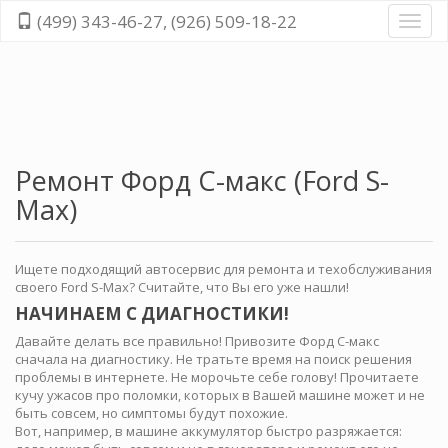
(499) 343-46-27, (926) 509-18-22
Диагн
и
ремо
всех
cисте
автом
Ремонт Форд С-макс (Ford S-
Max)
Ищете подходящий автосервис для ремонта и техобслуживания
своего Ford S-Max? Считайте, что Вы его уже нашли!
НАЧИНАЕМ С ДИАГНОСТИКИ!
Давайте делать все правильно! Привозите Форд С-макс
сначала на диагностику. Не тратьте время на поиск решения
проблемы в интернете. Не морочьте себе голову! Прочитаете
кучу ужасов про поломки, которых в Вашей машине может и не
быть совсем, но симптомы будут похожие.
Вот, например, в машине аккумулятор быстро разряжается: