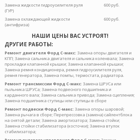
Замена жидкости гидроусилителя руля
600 руб.
(ГУР)
Замена охлаждающей жидкости
600 руб.
(антифриза)
НАШИ ЦЕНЫ ВАС УСТРОЯТ!
ДРУГИЕ РАБОТЫ:
Ремонт двигателя Форд С-макс:
Замена опоры двигателя и
КПП; Замена сальника двигателя и сальника коленвала; Замена
прокладки клапанной крышки; Замена клапанной крышки;
Замена ремня кондиционера, ремня гидроусилителя руля,
ремня генератора, Замена помпы, термостата, радиатора.
Ремонт трансмиссии Форд С-макс
: Замена ШРУСа или
пыльника ШРУСа; Замена подвесного подшипника и
карданного вала; Замена сальника привода; Замена сцепления;
Замена подшипника ступицы или ступицы в сборе
Ремонт подвески Форд С-макс:
Замена опоры шаровой;
Замена рычага в сборе; Перепрессовка (замена) сайлентблока
на снятой детали; Замена амортизатора; Замена стойки;
Замена стойки стабилизатора (косточки); Замена втулок
стабилизатора;