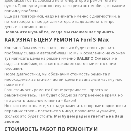
дело может быть совсем и не в генераторе и ремонт его не
нужен. Проведем диагностику электрики автомобиля, и выявим
причину проблем.
Еще раз повторимся, надо начинать именно с диагностики, а
потом говорить про детали которые надо заменить и про
деньги за ремонт авто.
Позвоните и узнайте, когда мы сможем Вас принять.
КАК УЗНАТЬ ЦЕНУ РЕМОНТА Ford S-Max
Конечно, Вам хочется знать, сколько будет стоить решить
проблему с Вашим автомобилем. Но Мы к сожалению не сможем
тут написать цены на ремонт именно
ВАШЕГО С-макса
, не
видя автомобиля, не зная в каком он состоянии и что с ним
случилось.
После диагностики, мы обозначим стоимость ремонта и
необходимых запасных частей, цены на запасные части у нас
ниже всех!
Если стоимость ремонта Вас не устраивает – просто не
ремонтируйтесь. Нам будет обидно за потраченное время, но
что делать, желание клиента – Закон!
Но если точно знаете, что надо заменить опорные подшипники
передних стоек – потратьте 5 минут, позвоните и узнайте,
сколько это будет стоить.
Мы будем рады ответить на Ваш
звонок.
СТОИМОСТЬ РАБОТ ПО РЕМОНТУ И